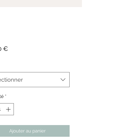
Prix
0 €
ectionner
té
*
Ajouter au panier