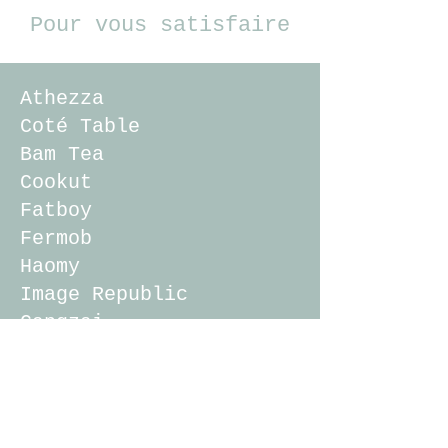
Pour vous satisfaire
Athezza
Coté Table
Bam Tea
Cookut
Fatboy
Fermob
Haomy
Image Republic
Gangzai
Jardin d'Ulysse
La Case de Cousin Paul