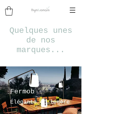
Quelques unes
de nos
marques...
Fermob
Élégante et légère