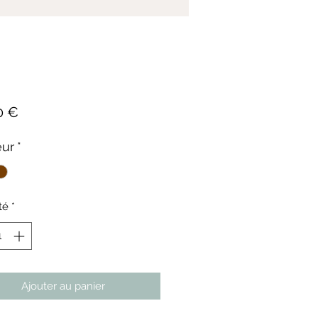
Prix
0 €
eur
*
té
*
Ajouter au panier